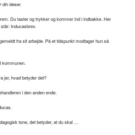
r din læser.
t frem. Du taster og trykker og kommer ind i indbakke. Her
 står: Inducasbrev.
ygemeldt fra sit arbejde. På et tidspunkt modtager hun så
til kommunen.
ra jer, hvad betyder det?
behandleren i den anden ende.
nducas.
dagogisk tone, det betyder, at du skal …