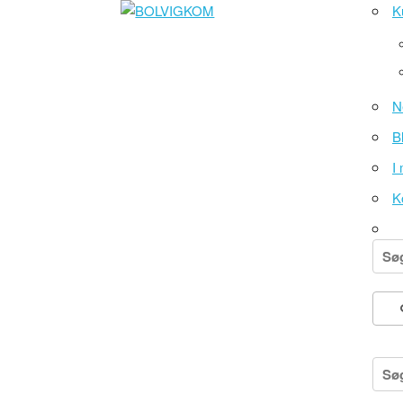
K
N
B
I
K
Søg
efter
Søg
efter