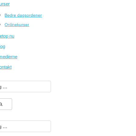
urser
Bedre dagsordener
Onlinekurser
etop nu
log
 medierne
ontakt
:
: