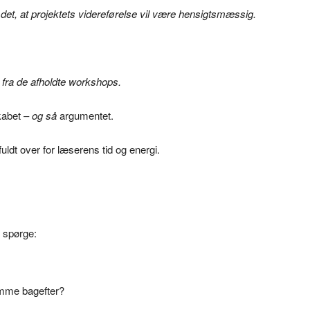
et, at projektets videreførelse vil være hensigtsmæssig.
e fra de afholdte workshops.
kabet –
og så
argumentet.
uldt over for læserens tid og energi.
u spørge:
omme bagefter?