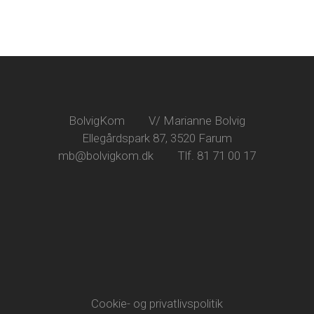
BolvigKom
V/ Marianne Bolvig
Ellegårdspark 87, 3520 Farum
mb@bolvigkom.dk
Tlf. 81 71 00 17
Cookie- og privatlivspolitik