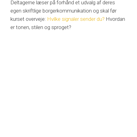
Deltagerne læser på forhånd et udvalg af deres
egen skriftlige borgerkommunikation og skal før
kurset overveje:
Hvilke signaler sender du?
Hvordan
er tonen, stilen og sproget?
BolvigKom
V/ Marianne Bolvig
Ellegårdspark 87, 3520 Farum
mb@bolvigkom.dk
Tlf. 81 71 00 17