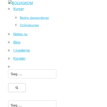
Kurser
Bedre dagsordener
Onlinekurser
Netop nu
Blog
I medierne
Kontakt
Søg
efter:
Søg