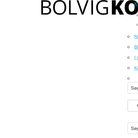
K
N
B
I
K
Søg
efter
Søg
efter