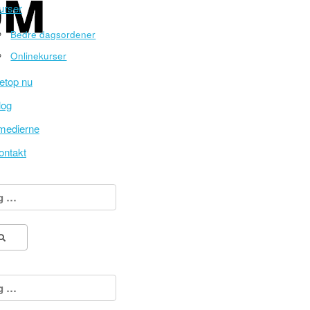
urser
Bedre dagsordener
Onlinekurser
etop nu
log
 medierne
ontakt
:
: