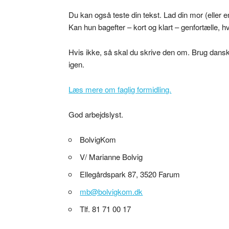
Du kan også teste din tekst. Lad din mor (eller 
Kan hun bagefter – kort og klart – genfortælle, 
Hvis ikke, så skal du skrive den om. Brug dansk
igen.
Læs mere om faglig formidling.
God arbejdslyst.
BolvigKom
V/ Marianne Bolvig
Ellegårdspark 87, 3520 Farum
mb@bolvigkom.dk
Tlf. 81 71 00 17