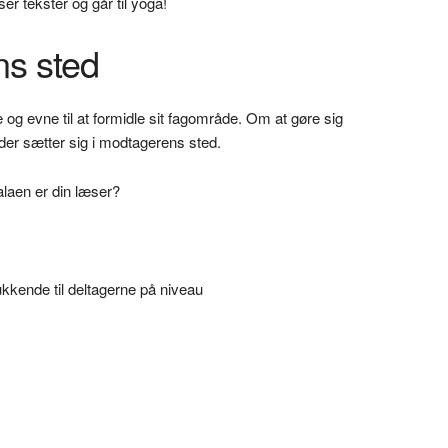
er tekster og går til yoga!
ns sted
e og evne til at formidle sit fagområde. Om at gøre sig
er sætter sig i modtagerens sted.
alaen er din læser?
kkende til deltagerne på niveau