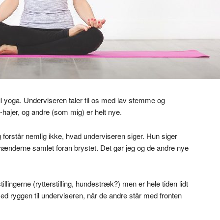
il yoga. Underviseren taler til os med lav stemme og
a-hajer, og andre (som mig) er helt nye.
eg forstår nemlig ikke, hvad underviseren siger. Hun siger
ed hænderne samlet foran brystet. Det gør jeg og de andre nye
illingerne (rytterstilling, hundestræk?) men er hele tiden lidt
 med ryggen til underviseren, når de andre står med fronten