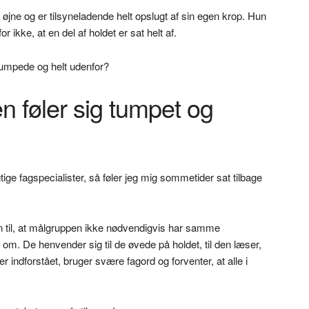
 øjne og er tilsyneladende helt opslugt af sin egen krop. Hun
 ikke, at en del af holdet er sat helt af.
 tumpede og helt udenfor?
n føler sig tumpet og
ge fagspecialister, så føler jeg mig sommetider sat tilbage
n til, at målgruppen ikke nødvendigvis har samme
 om. De henvender sig til de øvede på holdet, til den læser,
er indforstået, bruger svære fagord og forventer, at alle i
.