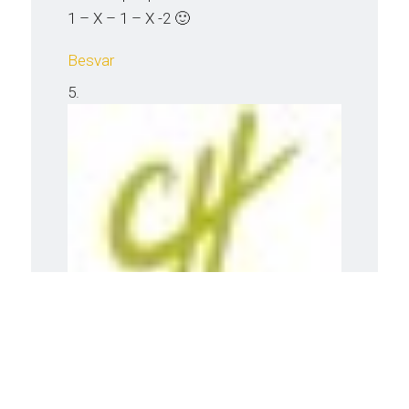
1 – X – 1 – X -2 🙂
Besvar
Charlotte Høvring
siger: