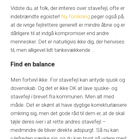
Vidste du, at folk, der irriteres over stavefejl, ofte er
indebrændte egoister!
Ny forskning
peger også på,
at de ivrige fejlrettere generelt er mindre åbne og er
dårligere til at indgå kompromiser end andre
mennesker. Det er naturligvis ikke dig, der henvises
til, men alligevel lidt tankevækkende …
Find en balance
Men fortvivl ikke. For stavefejl kan antyde sjusk og
dovenskab. Og det er ikke OK at lave sjuske- og
stavefejl i brevet fra kommunen. Men alt med
måde. Det er skønt at have dygtige korrekturlæsere
omkring sig, men det gode råd til dem er, at de skal
tøjle deres iver i at rette andres stavefejl –
medmindre de bliver direkte adspurgt. Så nu kan
julefreden sænke sig, og du kan trygt gå videre med