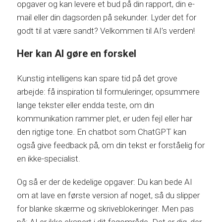
opgaver og kan levere et bud på din rapport, din e-
mail eller din dagsorden på sekunder. Lyder det for
godt til at være sandt? Velkommen til AI’s verden!
Her kan AI gøre en forskel
Kunstig intelligens kan spare tid på det grove
arbejde: få inspiration til formuleringer, opsummere
lange tekster eller endda teste, om din
kommunikation rammer plet, er uden fejl eller har
den rigtige tone. En chatbot som ChatGPT kan
også give feedback på, om din tekst er forståelig for
en ikke-specialist.
Og så er der de kedelige opgaver: Du kan bede AI
om at lave en første version af noget, så du slipper
for blanke skærme og skriveblokeringer. Men pas
på: AI er ikke ekspert i dit fagområde. Det er dig, der