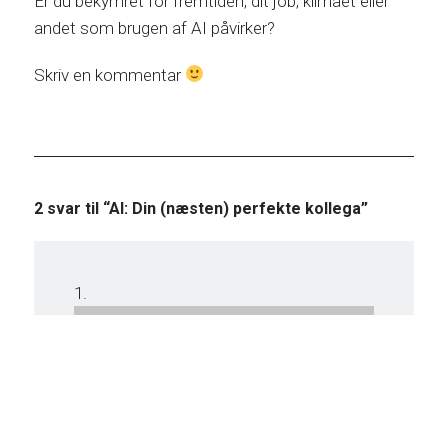
Er du bekymret for fremtiden, dit job, klimaet eller
andet som brugen af AI påvirker?
Skriv en kommentar
2 svar til “AI: Din (næsten) perfekte kollega”