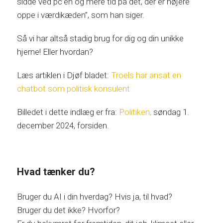
sidde ved pc’en og mere tid på det, der er højere
oppe i værdikæden”, som han siger.
Så vi har altså stadig brug for dig og din unikke
hjerne! Eller hvordan?
Læs artiklen i Djøf bladet:
Troels har ansat en
chatbot som politisk konsulent
Billedet i dette indlæg er fra:
Politiken,
søndag 1.
december 2024, forsiden.
Hvad tænker du?
Bruger du AI i din hverdag? Hvis ja, til hvad?
Bruger du det ikke? Hvorfor?