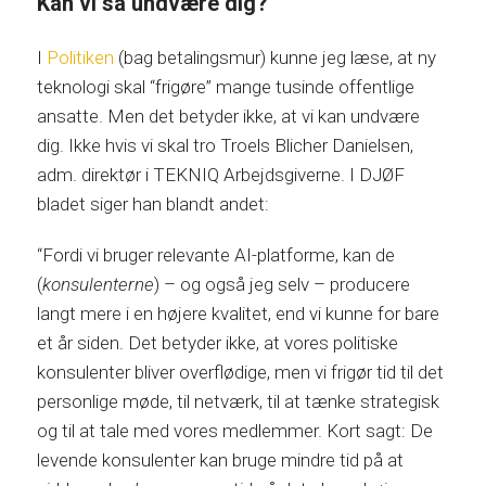
Kan vi så undvære dig?
I
Politiken
(bag betalingsmur) kunne jeg læse, at ny
teknologi skal “frigøre” mange tusinde offentlige
ansatte. Men det betyder ikke, at vi kan undvære
dig. Ikke hvis vi skal tro Troels Blicher Danielsen,
adm. direktør i TEKNIQ Arbejdsgiverne. I DJØF
bladet siger han blandt andet:
“Fordi vi bruger relevante AI-platforme, kan de
(
konsulenterne
) – og også jeg selv – producere
langt mere i en højere kvalitet, end vi kunne for bare
et år siden. Det betyder ikke, at vores politiske
konsulenter bliver overflødige, men vi frigør tid til det
personlige møde, til netværk, til at tænke strategisk
og til at tale med vores medlemmer. Kort sagt: De
levende konsulenter kan bruge mindre tid på at